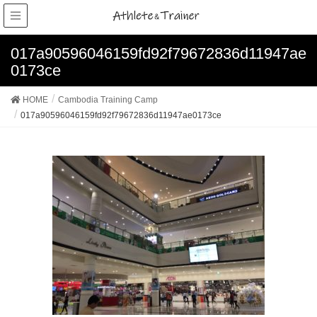
017a90596046159fd92f79672836d11947ae
0173ce
HOME
Cambodia Training Camp
017a90596046159fd92f79672836d11947ae0173ce