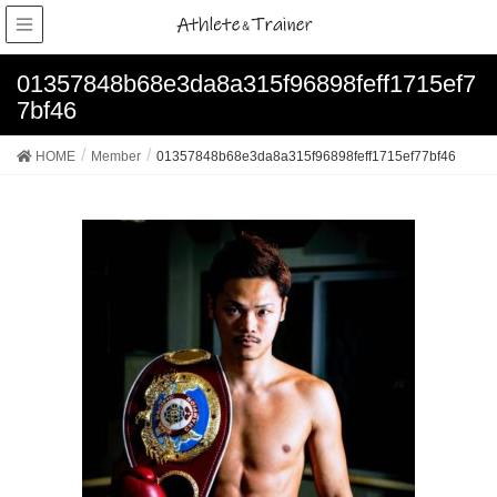
01357848b68e3da8a315f96898feff1715ef7
7bf46
HOME
Member
01357848b68e3da8a315f96898feff1715ef77bf46