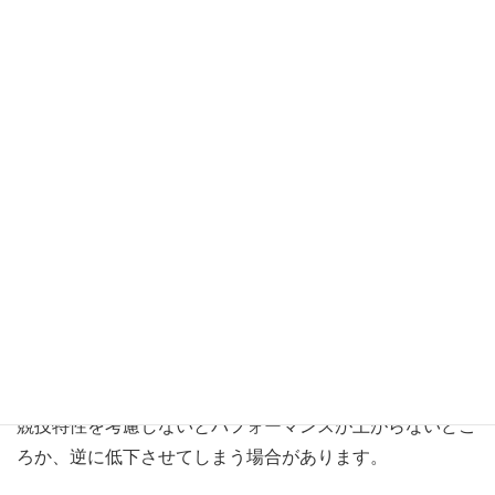
スポーツバイオメカニクス
スポーツ動作分析法
身体操作法
古武術・中国武術の身体操作、身体論は驚愕する事ばかり
ですが、
スポーツ競技に取り入れる場合、
競技特性を考慮しないとパフォーマンスが上がらないどこ
ろか、逆に低下させてしまう場合があります。