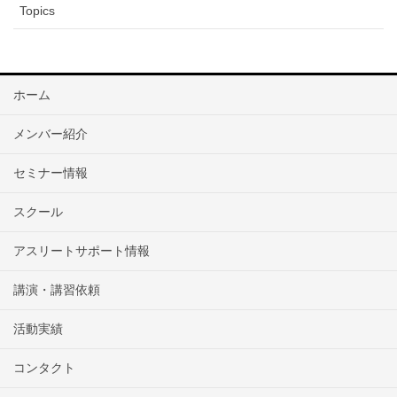
ウ
い
Topics
で
(
開
新
き
し
ま
い
す
ウ
)
ィ
ン
ド
ホーム
ウ
で
開
き
メンバー紹介
ま
す
)
セミナー情報
スクール
アスリートサポート情報
講演・講習依頼
活動実績
コンタクト