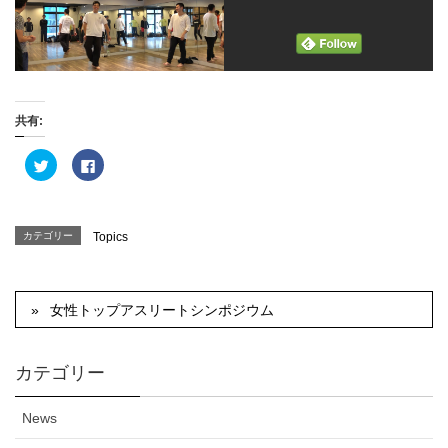
共有:
ク
F
リ
a
ッ
c
ク
e
し
b
て
o
T
o
カテゴリー
Topics
w
k
i
で
t
共
t
有
e
す
r
る
女性トップアスリートシンポジウム
で
に
共
は
有
ク
(
リ
新
ッ
カテゴリー
し
ク
い
し
ウ
て
ィ
く
News
ン
だ
ド
さ