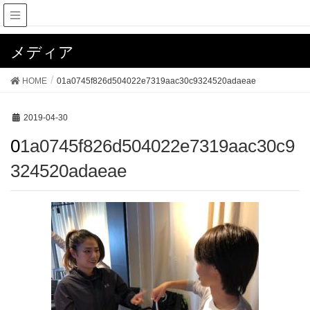
メディア
HOME
01a0745f826d504022e7319aac30c9324520adaeae
2019-04-30
01a0745f826d504022e7319aac30c9
324520adaeae